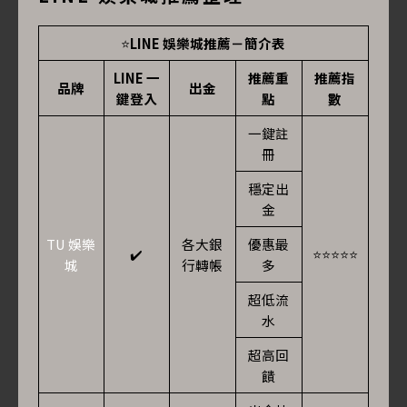
⭐
LINE 娛樂城推薦－簡介表
LINE 一
推薦重
推薦指
品牌
出金
鍵登入
點
數
一鍵註
冊
穩定出
金
TU 娛樂
各大銀
優惠最
✔️
⭐⭐⭐⭐⭐
城
行轉帳
多
超低流
水
超高回
饋