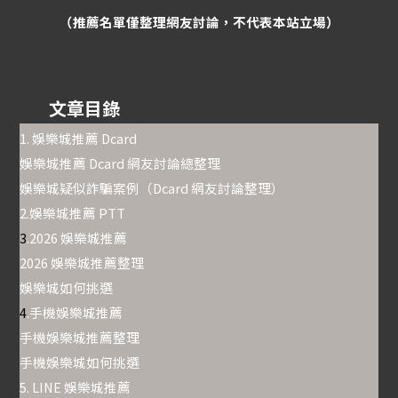
（推薦名單僅整理網友討論，不代表本站立場）
文章目錄
1.
娛樂城推薦 Dcard
娛樂城推薦 Dcard 網友討論總整理
娛樂城疑似詐騙案例（Dcard 網友討論整理）
2.娛樂城推薦 PTT
3
.
2026 娛樂城推薦
2026 娛樂城推薦整理
娛樂城如何挑選
4
.
手機娛樂城推薦
手機娛樂城推薦整理
手機娛樂城如何挑選
5.
LINE 娛樂城推薦