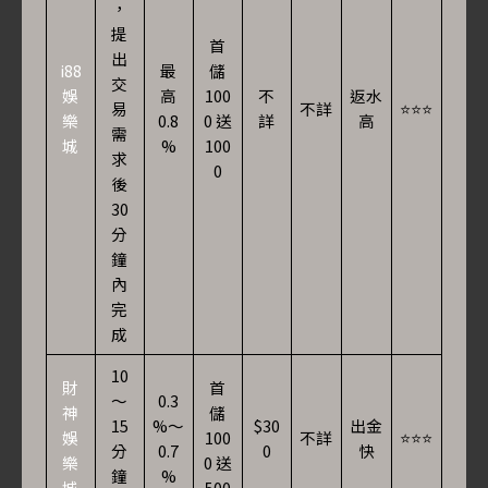
，
提
首
出
i88
最
儲
交
娛
高
100
不
返水
易
不詳
⭐⭐⭐
樂
0.8
0 送
詳
高
需
城
%
100
求
0
後
30
分
鐘
內
完
成
10
財
首
～
0.3
神
儲
15
%～
$30
出金
娛
100
不詳
⭐⭐⭐
分
0.7
0
快
樂
0 送
鐘
%
城
500