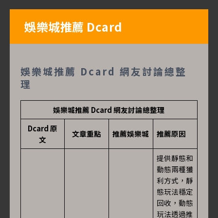
娛樂城推薦 Dcard
娛樂城推薦 Dcard 網友討論總整
理
娛樂城推薦 Dcard 網友討論總整理
Dcard 原
文章重點
推薦娛樂城
推薦原因
文
提供靜態和
動態兩種獲
利方式，靜
態玩法穩定
回收，動態
玩法透過推