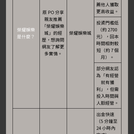
薦他人獲取
更高收益。
原 PO 分享
親友推薦
投資門檻低
「榮耀娛樂
榮耀娛樂
（約 2700
城」的經
榮耀娛樂城
是什麼？
元），回本
歷，想詢問
時間相對較
網友了解更
短（約 7 個
多實情。
月）。
部分網友認
為「有經營
就有獲
利」，但需
投入時間與
人脈經營。
出金快速
（5 分鐘至
24 小時內