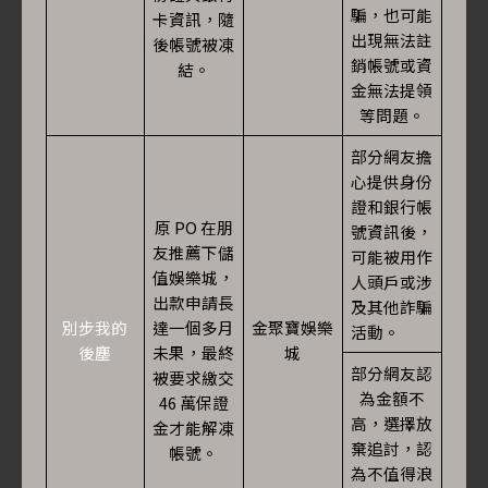
騙，也可能
卡資訊，隨
出現無法註
後帳號被凍
銷帳號或資
結。
金無法提領
等問題。
部分網友擔
心提供身份
證和銀行帳
原 PO 在朋
號資訊後，
友推薦下儲
可能被用作
值娛樂城，
人頭戶或涉
出款申請長
及其他詐騙
別步我的
達一個多月
金聚寶娛樂
活動。
後塵
未果，最終
城
部分網友認
被要求繳交
為金額不
46 萬保證
高，選擇放
金才能解凍
棄追討，認
帳號。
為不值得浪