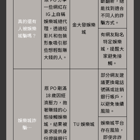
斷翻新，總
一些網紅在
能找到適合
IG 上自稱
不同人的詐
真的還有
娛樂城總代
騙方式。
金大發娛樂
人被娛樂
理，透過短
城
有網友點名
城騙嗎？
影片和包裝
特定娛樂
形象吸引那
城，提醒大
些想輕鬆賺
家避免接
大錢的人。
觸。
部分網友建
議更換電話
原 PO 剛滿
號碼或註銷
18 歲因經
銀行帳戶，
濟壓力，抱
以避免後續
著賺錢的心
風險。
態接觸娛樂
娛樂城詐
娛樂城平台
城，結果被
TU 娛樂城
騙⋯
存在風險，
要求提供身
即使非詐
份證與銀行