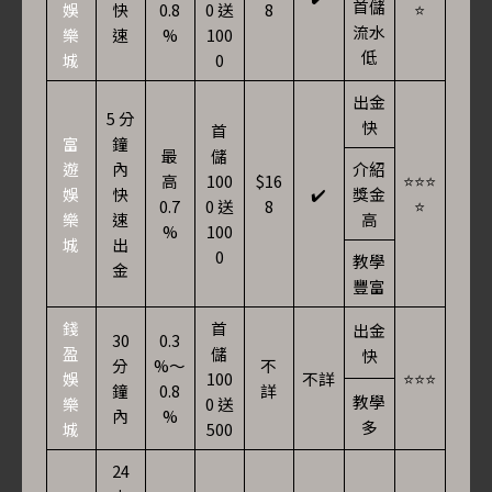
首儲
娛
快
0.8
0 送
8
⭐
流水
樂
速
%
100
低
城
0
出金
5 分
快
首
富
鐘
最
儲
遊
內
介紹
高
100
$16
⭐⭐⭐
娛
快
✔️
獎金
0.7
0 送
8
⭐
樂
速
高
%
100
城
出
0
教學
金
豐富
錢
首
出金
30
0.3
盈
儲
快
分
%～
不
娛
100
不詳
⭐⭐⭐
鐘
0.8
詳
教學
樂
0 送
內
%
多
城
500
24