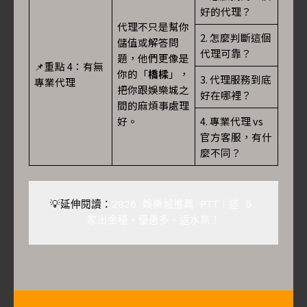
好的代理？
代理不只是幫你
2. 怎麼判斷這個
儲值或解答問
代理可靠？
題，他們更像是
📌重點 4：有無
你的「
橋樑
」，
3. 代理服務到底
專業代理
把你跟娛樂城之
好在哪裡？
間的麻煩事處理
好。
4. 專業代理 vs
官方客服，有什
麼不同？
💡延伸閱讀：
2026 娛樂城推薦 PTT｜這 5 
家出金穩、優惠多、返水高！