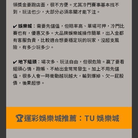
領獎金要跑店面，很不方便。尤其冷門賽事基本找不
到，玩法也少，大部分必須串關才能下注。
✔️
娛樂城
：需要先儲值，但賠率高、單場可押，冷門比
賽也有，優惠又多。大品牌娛樂城操作簡單，出入金都
有客服負責，比較適合想要穩定玩的玩家，沒超支風
險，有多少玩多少。
✔️
地下組頭
：場次多、玩法自由，但很危險。贏了要看
組頭心情，跑帳、不給出金常常發生。加上不用先儲
值，很多人會一時衝動越玩越大，輸到爆掉、欠一屁股
債，後果超慘。
🏆運彩娛樂城推薦：TU 娛樂城