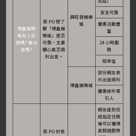
完成）
安全可靠
興旺發娛樂
原 PO 想了
城
優惠活動豐
博鑫娛樂
解「博鑫娛
富
城有人玩
樂城」是否
過嗎? 會出
可靠，主要
24 小時服
金嗎?
關心能否順
務
利出金。
賠率佳
部分網友表
示出金順利
博鑫娛樂城
優惠條件吸
引人
網友提到完
成指定任務
後可以獲得
高額遊戲幣
原 PO 好奇