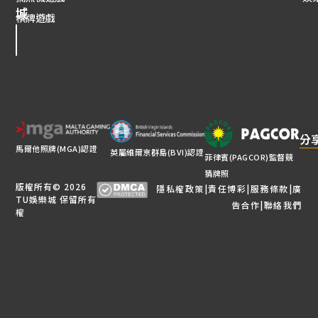
城
棋牌遊戲
分
馬爾他照牌(MGA)認證
英屬維爾京群島(BVI)認證
菲律賓(PAGCOR)監督競
猜牌照
版權所有© 2026
隱私權政策|責任博彩|服務條款|廣
TU娛樂城 保留所有
告合作|聯絡我們
權