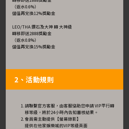
（返水0.6%）
儲值再兌換12%獎勵金
LEO/THA 鑽石及大神 轉 大神級
轉移即送2888獎勵金
（返水0.8%）
儲值再兌換15%獎勵金
2、活動規則
請聯繫官方客服，由客服協助您申請 VIP平行轉
移等級，將於24小時內告知審核結果。
會員需主動提供【螢幕錄影】
提供在他家娛樂城的VIP等級頁面