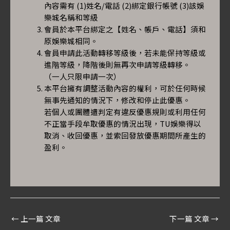
內容需有 (1)姓名/電話 (2)綁定銀行帳號 (3)該娛
樂城名稱和等級
會員於本平台綁定之【姓名、帳戶、電話】須和
原娛樂城相同。
會員申請此活動轉移等級後，若未能保持等級或
進階等級，降階後則無再次申請等級轉移。
（一人只限申請一次）
本平台擁有調整活動內容的權利，可於任何時候
無事先通知的情況下，修改和停止此優惠。
若個人或團體遭判定有違反優惠規則或利用任何
不正當手段牟取優惠的情況出現，TU娛樂得以
取消、收回優惠，並索回發放優惠期間所產生的
盈利。
←
上一篇 文章
下一篇 文章
→