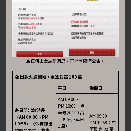
▲任何出金最新消息，官網會隨時公告。
🚀 出款火速到帳，單筆最高 100 萬
平日
例假日
AM 09:00 ~
PM 18:00：單
☀️
日間出款時段
筆最高 100 萬
AM 09:00 ~
（AM 09:00 ~ PM
（同帳戶每日
PM 19:59：單
19:59）
（依實際出
1 筆）
筆最高 20 萬
款時間為準，非申