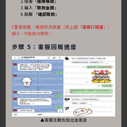
接著「
選擇帳號
」
輸入「
取款金額
」
點擊 「
確認取款
」
❗ 重要提醒：需達到洗碼量（見上圖「
還需打碼量
」）
歸 0，才能成功取款。
步驟 5：客服回報進度
▲客服主動告知出金進度