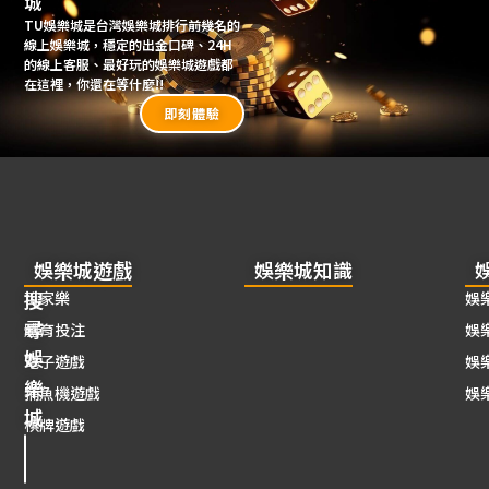
城
TU娛樂城是台灣娛樂城排行前幾名的
線上娛樂城，穩定的出金口碑、24H
的線上客服、最好玩的娛樂城遊戲都
在這裡，你還在等什麼!!
即刻體驗
娛樂城遊戲
娛樂城知識
娛
搜
百家樂
娛
尋
體育投注
娛
娛
電子遊戲
娛
樂
捕魚機遊戲
娛
城
棋牌遊戲