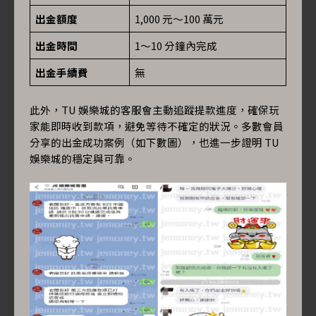
出金額度
1,000 元～100 萬元
出金時間
1～10 分鐘內完成
出金手續費
無
此外，TU 娛樂城的客服會主動追蹤提款進度，確保玩
家能即時收到款項，避免等待不確定的狀況。多數會員
分享的出金成功案例（如下數圖），也進一步證明 TU
娛樂城的穩定與可靠。