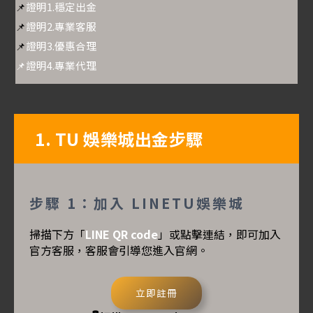
📌
證明1.穩定出金
📌
證明2.專業客服
📌
證明3.優惠合理
📌證明4.專業代理
1. TU 娛樂城出金步驟
步驟 1：加入 LINETU娛樂城
掃描下方「
LINE QR code
」或點擊連結，即可加入
官方客服，客服會引導您進入官網。
立即註冊