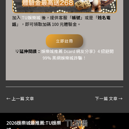
加入
TU娛樂城
後，提供客服「
帳號
」或是「
姓名電
話
」，即可領取加碼 100 元體驗金。
立即註冊
💡
延伸閱讀：
娛樂城推薦 Dcard 網友分享》4 招避開
99% 黑網娛樂城詐騙！
←
上一篇 文章
下一篇 文章
→
TU娛樂城 了解更多
2026娛樂城最推薦:TU娛樂