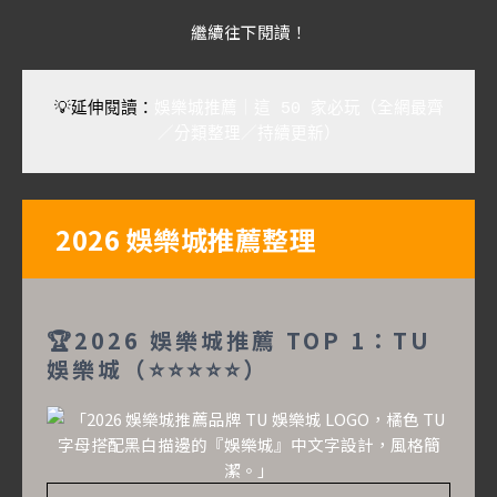
繼續往下閱讀！
💡延伸閱讀：
娛樂城推薦｜這 50 家必玩（全網最齊
／分類整理／持續更新）
2026 娛樂城推薦整理
🏆2026 娛樂城推薦 TOP 1：TU
娛樂城（⭐⭐⭐⭐⭐）