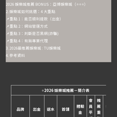
2026 娛樂城推薦 BONUS：亞博娛樂城（⭐⭐⭐）
2.
娛樂城如何挑選：4 大重點
📌重點 1：能否順利提款（出金）
📌重點 2：網站營運方式
📌重點 3：判斷是否黑網(詐騙)
📌重點 4：有無專業代理
3. 2026最推薦娛樂城 : TU娛樂城
4.
參考資料
⭐
2026 娛樂城推薦－簡介表
會
推
體驗
員
薦
推薦
品牌
出金
返水
首儲
金
平
重
數