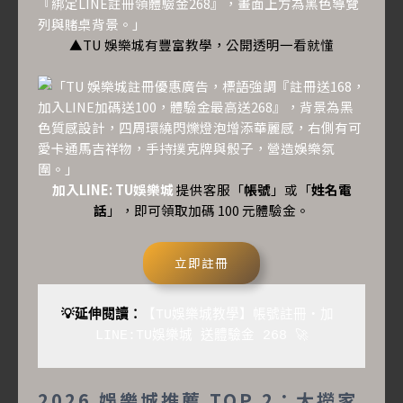
▲TU 娛樂城有豐富教學，公開透明一看就懂
加入LINE: TU娛樂城
提供客服「
帳號
」或「
姓名電
話
」，即可領取加碼 100 元體驗金。
立即註冊
💡延伸閱讀：
【TU娛樂城教學】帳號註冊・加 
LINE:TU娛樂城 送體驗金 268 🚀
2026 娛樂城推薦 TOP 2：大撈家