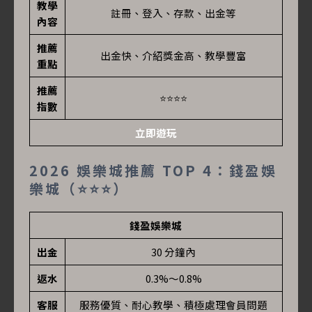
教學
註冊、登入、存款、出金等
內容
推薦
出金快、介紹獎金高、教學豐富
重點
推薦
⭐⭐⭐⭐
指數
立即遊玩
2026 娛樂城推薦 TOP 4：錢盈娛
樂城（⭐⭐⭐）
錢盈娛樂城
出金
30 分鐘內
返水
0.3%～0.8%
客服
服務優質、耐心教學、積極處理會員問題