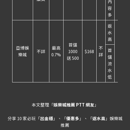
內
容
多
返
水
高
首儲
亞博娛
最高
不
首
不詳
1000
$168
⭐⭐⭐
樂城
0.7%
詳
儲
送 500
流
水
低
本文整理「
娛樂城推薦 PTT 網友
」
分享 10 家必玩「
出金穩
」、「
優惠多
」、「
返水高
」娛樂城
推薦