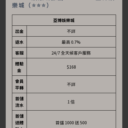
樂城（⭐⭐⭐）
亞博娛樂城
出金
不詳
返水
最高 0.7%
客服
24/7 全天候客戶服務
體驗
$168
金
會員
不詳
平轉
首儲
1 倍
流水
首儲
送體
首儲 1000 送 500