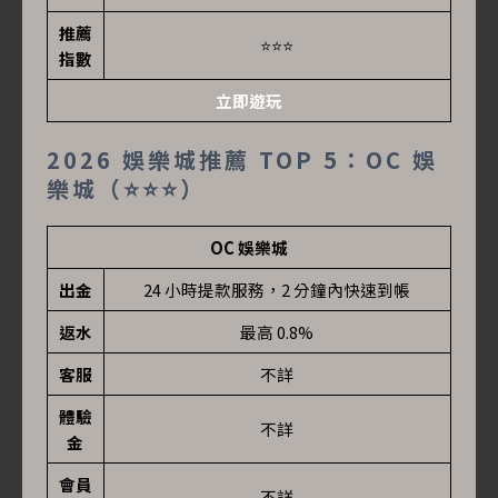
推薦
⭐⭐⭐
指數
立即遊玩
2026 娛樂城推薦 TOP 5：OC 娛
樂城（⭐⭐⭐）
OC 娛樂城
出金
24 小時提款服務，2 分鐘內快速到帳
返水
最高 0.8%
客服
不詳
體驗
不詳
金
會員
不詳