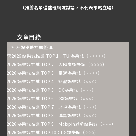
（推薦名單僅整理網友討論，不代表本站立場）
文章目錄
1.
2026娛樂城推薦整理
🏆2026 娛樂城推薦 TOP 1：TU 娛樂城（⭐⭐⭐⭐⭐）
2026 娛樂城推薦 TOP 2：大撈家娛樂城（⭐⭐⭐⭐）
2026 娛樂城推薦 TOP 3：富遊娛樂城（⭐⭐⭐⭐）
2026 娛樂城推薦 TOP 4：錢盈娛樂城（⭐⭐⭐）
2026 娛樂城推薦 TOP 5：OC娛樂城（⭐⭐⭐）
2026 娛樂城推薦 TOP 6：i88娛樂城（⭐⭐⭐）
2026 娛樂城推薦 TOP 7：財神娛樂城（⭐⭐⭐）
2026 娛樂城推薦 TOP 8：博鑫娛樂城（⭐⭐⭐）
2026 娛樂城推薦 TOP 9：Maispin邁斯娛樂城（⭐⭐⭐）
2026 娛樂城推薦 TOP 10：DG娛樂城（⭐⭐⭐）