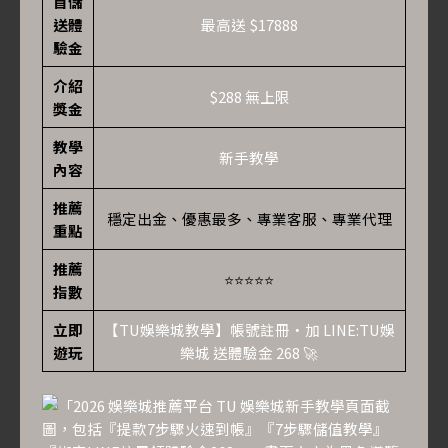
首儲
送體
最高送 $17888
驗金
介紹
$288 無上限
獎金
教學
新手教學
內容
推薦
穩定出金、優惠最多、專業客服、專業代理
重點
推薦
⭐⭐⭐⭐⭐
指數
立即
【TU娛樂城教學】帳號註冊・加 LINE:TU娛
遊玩
樂城 送體驗金 268 🚀