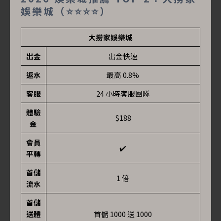
娛樂城（⭐⭐⭐⭐）
大撈家娛樂城
出金
出金快速
返水
最高 0.8%
客服
24 小時客服團隊
體驗
$188
金
會員
✔️
平轉
首儲
1 倍
流水
首儲
送體
首儲 1000 送 1000