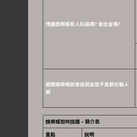
博鑫娛樂城有人玩過嗎? 會出金嗎?
遊戲娛樂城說會送獎金是不是都在騙人
啊
娛樂城如何挑選 – 簡介表
重點
說明