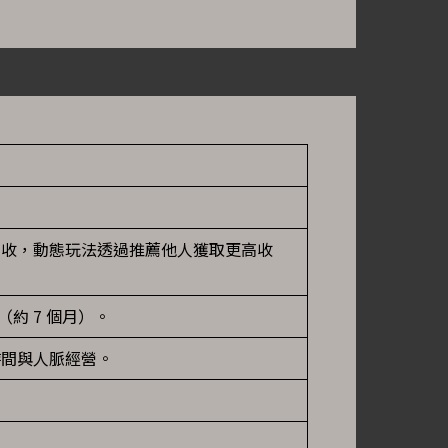
回收，動態玩法透過推薦他人獲取更高收
（約 7 個月）。
時間與人脈經營。