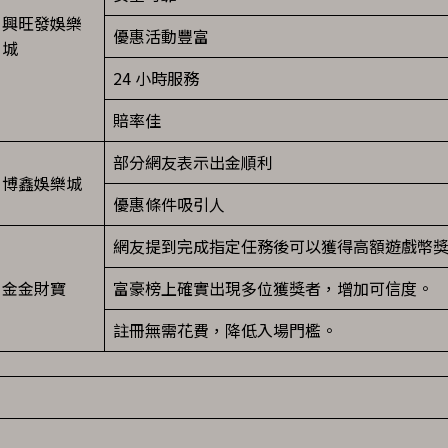
興旺發娛樂
優惠活動豐富
城
24 小時服務
賠率佳
部分網友表示出金順利
博鑫娛樂城
優惠條件吸引人
網友提到完成指定任務後可以獲得高額遊戲幣
金金財寶
富豪榜上確實出現多位獲獎者，增加可信度。
註冊無需花費，降低入場門檻。