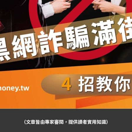
（文章皆由專家審閱，提供讀者實用知識）