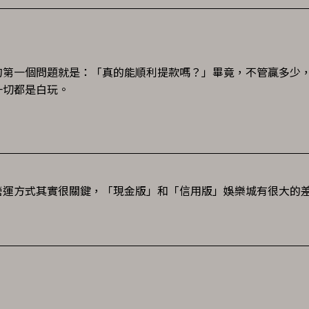
的第一個問題就是：「真的能順利提款嗎？」畢竟，不管贏多少
一切都是白玩。
營運方式其實很關鍵，「現金版」和「信用版」娛樂城有很大的