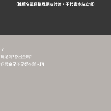
（推薦名單僅整理網友討論，不代表本站立場）
麼？
人玩過嗎?會出金嗎?
說會送獎金是不是都在騙人阿