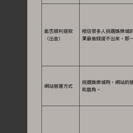
能否順利提款
相信很多人挑選娛樂城
（出金）
果最後錢提不出來，那
挑選娛樂城時，網站的
網站營運方式
和眉角。