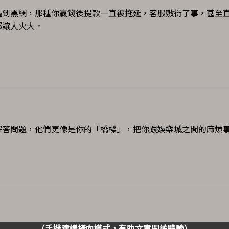
遇到黑網，那種你贏錢後提款一直被拖延，客服敷衍了事，甚至
都讓人火大。
解答問題，他們更像是你的「橋樑」，把你跟娛樂城之間的麻煩
（手機建議橫向模式，有助文章閱讀體驗）