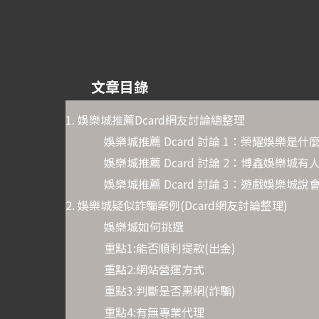
文章目錄
1. 娛樂城推薦Dcard網友討論總整理
娛樂城推薦 Dcard 討論 1：榮耀娛樂是什
娛樂城推薦 Dcard 討論 2：博鑫娛樂城有
娛樂城推薦 Dcard 討論 3：遊戲娛樂城
2. 娛樂城疑似詐騙案例(Dcard網友討論整理)
娛樂城如何挑選
重點1:能否順利提款(出金)
重點2:網站營運方式
重點3:判斷是否黑網(詐騙)
重點4:有無專業代理