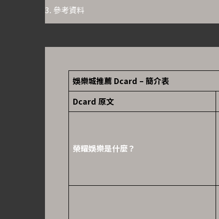
3. 參考資料
娛樂城推薦 Dcard – 簡介表
Dcard 原文
榮耀娛樂是什麼？