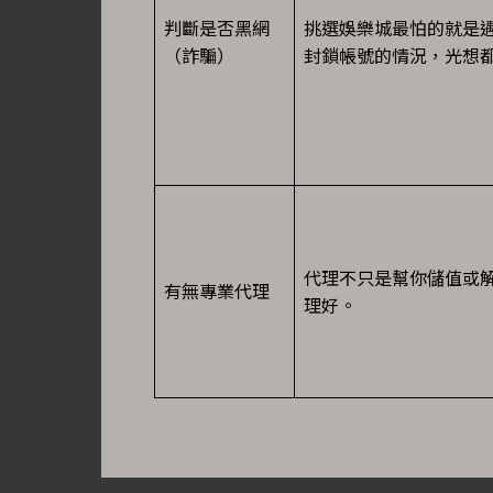
判斷是否黑網
挑選娛樂城最怕的就是
（詐騙）
封鎖帳號的情況，光想
代理不只是幫你儲值或
有無專業代理
理好。