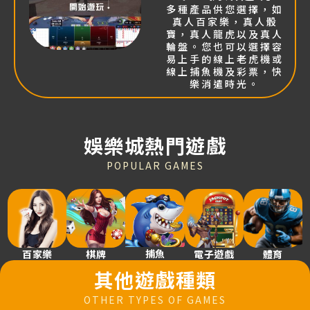
多種產品供您選擇，如
真人百家樂，真人骰
寶，真人龍虎以及真人
輪盤。您也可以選擇容
易上手的線上老虎機或
線上捕魚機及彩票，快
樂消遣時光。
娛樂城熱門遊戲
POPULAR GAMES
捕魚
百家樂
棋牌
電子遊戲
體育
其他遊戲種類
OTHER TYPES OF GAMES