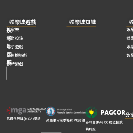
娛樂城遊戲
娛樂城知識
娛
搜
百家樂
娛
尋
體育投注
娛
娛
電子遊戲
娛
樂
捕魚機遊戲
娛
城
棋牌遊戲
分
馬爾他照牌(MGA)認證
英屬維爾京群島(BVI)認證
菲律賓(PAGCOR)監督競
猜牌照