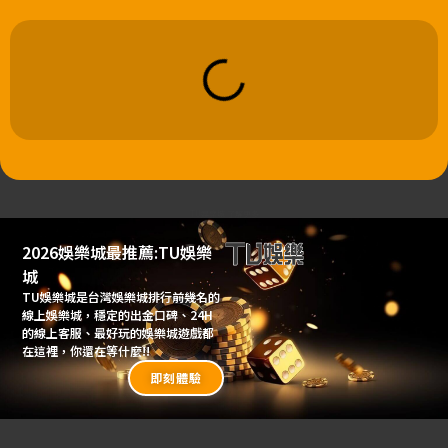
TU娛樂城 了解更多
2026娛樂城最推薦:TU娛樂
城
TU娛樂城是台灣娛樂城排行前幾名的
線上娛樂城，穩定的出金口碑、24H
的線上客服、最好玩的娛樂城遊戲都
在這裡，你還在等什麼!!
即刻體驗