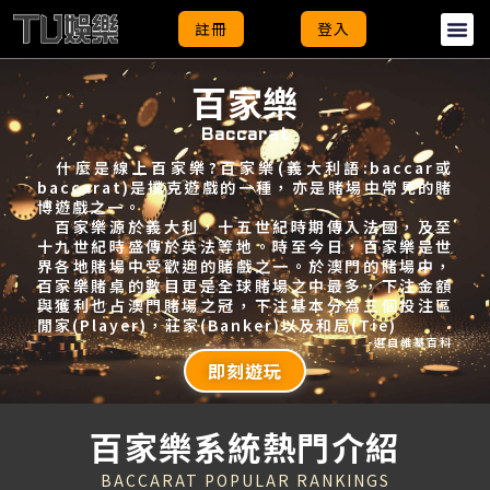
跳
選
註冊
登入
至
單
主
要
百家樂
內
容
Baccarat
什麼是線上百家樂?百家樂(義大利語:baccar或
baccarat)是撲克遊戲的一種，亦是賭場中常見的賭
博遊戲之一。
百家樂源於義大利，十五世紀時期傳入法國，及至
十九世紀時盛傳於英法等地。時至今日，百家樂是世
界各地賭場中受歡迎的賭戲之一。於澳門的賭場中，
百家樂賭桌的數目更是全球賭場之中最多，下注金額
與獲利也占澳門賭場之冠，下注基本分為三個投注區
閒家(Player)，莊家(Banker)以及和局(Tie)
-選自維基百科
即刻遊玩
百家樂系統熱門介紹
BACCARAT POPULAR RANKINGS