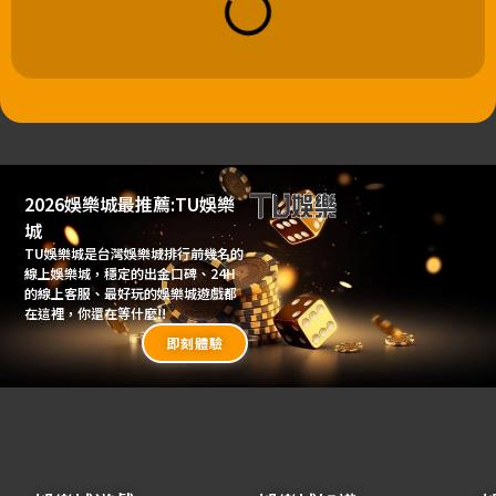
TU娛樂城 了解更多
2026娛樂城最推薦:TU娛樂
城
TU娛樂城是台灣娛樂城排行前幾名的
線上娛樂城，穩定的出金口碑、24H
的線上客服、最好玩的娛樂城遊戲都
在這裡，你還在等什麼!!
即刻體驗