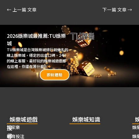
←
上一篇 文章
下一篇 文章
→
TU娛樂城 了解更多
2026娛樂城最推薦:TU娛樂
城
TU娛樂城是台灣娛樂城排行前幾名的
線上娛樂城，穩定的出金口碑、24H
的線上客服、最好玩的娛樂城遊戲都
在這裡，你還在等什麼!!
即刻體驗
娛樂城遊戲
娛樂城知識
娛
搜
百家樂
娛
尋
體育投注
娛