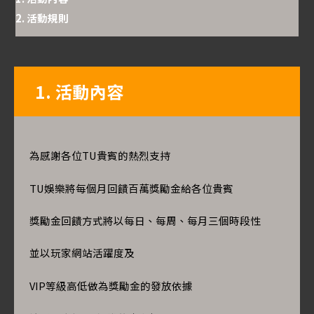
2. 活動規則
1. 活動內容
為感謝各位TU貴賓的熱烈支持
TU娛樂將每個月回饋百萬獎勵金給各位貴賓
獎勵金回饋方式將以每日、每周、每月三個時段性
並以玩家網站活躍度及
VIP等級高低做為獎勵金的發放依據