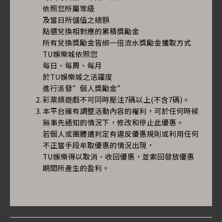
依照您所屬等級
及當日所儲值之總額
點選兌換相對應的累積獎勵金
所有兌換獎勵金皆綁一倍流水獎勵金獲取方式
TU娛樂城依照您
每日、每周、每月
於TU娛樂城之活躍度
進行派發”個人獎勵金”
彩票類遊戲不可同時壓注7碼以上(不含7碼)。
本平台擁有調整活動內容的權利，可於任何時候
無事先通知的情況下，修改和停止此優惠。
若個人或團體遭判定有違反優惠規則或利用任何
不正當手段牟取優惠的情況出現，
TU娛樂得以取消、收回優惠，並索回發放優惠
期間所產生的盈利。