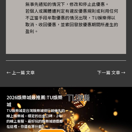
無事先通知的情況下，修改和停止此優惠。
若個人或團體遭判定有違反優惠規則或利用任何
不正當手段牟取優惠的情況出現，TU娛樂得以
取消、收回優惠，並索回發放優惠期間所產生的
盈利。
←
上一篇 文章
下一篇 文章
→
TU娛樂城 了解更多
2026娛樂城最推薦:TU娛樂
城
TU娛樂城是台灣娛樂城排行前幾名的
線上娛樂城，穩定的出金口碑、24H
的線上客服、最好玩的娛樂城遊戲都
在這裡，你還在等什麼!!