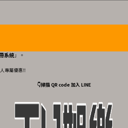
冊系統
」。
人專屬優惠‼️
👇掃描 QR code 加入 LINE