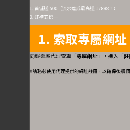
1. 首儲送 500（流水達成最高送 17888！）
2. 好禮五選一
1. 索取專屬網址
向娛樂城代理索取「
專屬網址
」，進入「
註
‼️請務必使用代理提供的網址註冊，以確保後續個