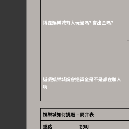
博鑫娛樂城有人玩過嗎? 會出金嗎?
遊戲娛樂城說會送獎金是不是都在騙人
啊
娛樂城如何挑選 – 簡介表
重點
說明