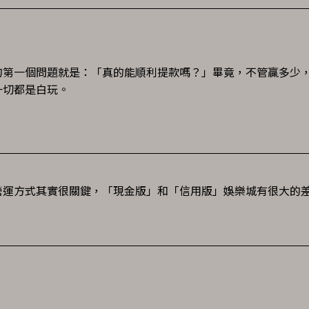
的第一個問題就是：「真的能順利提款嗎？」畢竟，不管贏多少
一切都是白玩。
營運方式其實很關鍵，「現金版」和「信用版」娛樂城有很大的