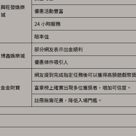
興旺發娛樂
優惠活動豐富
城
24 小時服務
賠率佳
部分網友表示出金順利
博鑫娛樂城
優惠條件吸引人
網友提到完成指定任務後可以獲得高額遊戲幣
金金財寶
富豪榜上確實出現多位獲獎者，增加可信度。
註冊無需花費，降低入場門檻。