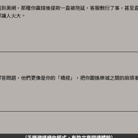
遇到黑網，那種你贏錢後提款一直被拖延，客服敷衍了事，甚至
都讓人火大。
解答問題，他們更像是你的「橋樑」，把你跟娛樂城之間的麻煩
（手機建議橫向模式，有助文章閱讀體驗）