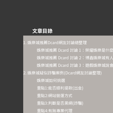
文章目錄
1. 娛樂城推薦Dcard網友討論總整理
娛樂城推薦 Dcard 討論 1：榮耀娛樂是什
娛樂城推薦 Dcard 討論 2：博鑫娛樂城有
娛樂城推薦 Dcard 討論 3：遊戲娛樂城
2. 娛樂城疑似詐騙案例(Dcard網友討論整理)
娛樂城如何挑選
重點1:能否順利提款(出金)
重點2:網站營運方式
重點3:判斷是否黑網(詐騙)
重點4:有無專業代理