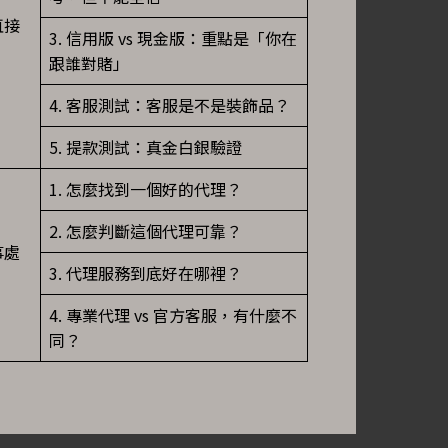
直接
3. 信用版 vs 現金版：重點是「你在
跟誰對賭」
4. 客服測試：客服是不是裝飾品？
5. 提款測試：真金白銀驗證
1. 怎麼找到一個好的代理？
2. 怎麼判斷這個代理可靠？
事處
3. 代理服務到底好在哪裡？
4. 專業代理 vs 官方客服，有什麼不
同？