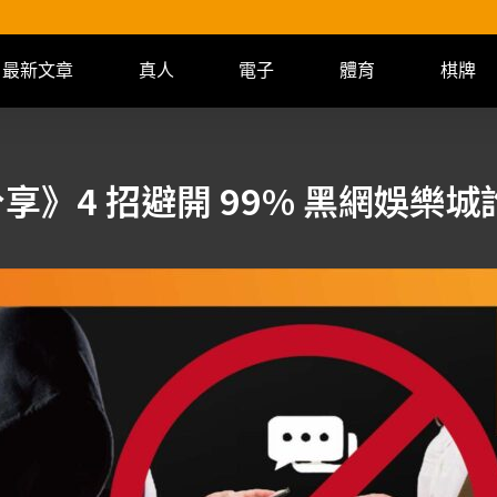
最新文章
真人
電子
體育
棋牌
分享》4 招避開 99% 黑網娛樂