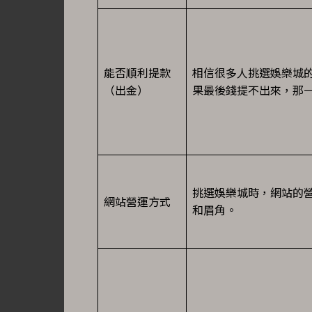
能否順利提款
相信很多人挑選娛樂城
（出金）
果最後錢提不出來，那
挑選娛樂城時，網站的
網站營運方式
和眉角。