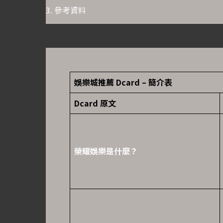
3. 參考資料
娛樂城推薦 Dcard – 簡介表
Dcard 原文
榮耀娛樂是什麼？