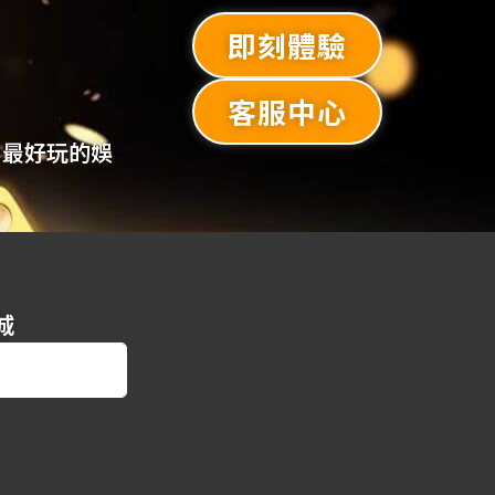
即刻體驗
客服中心
、最好玩的娛
城