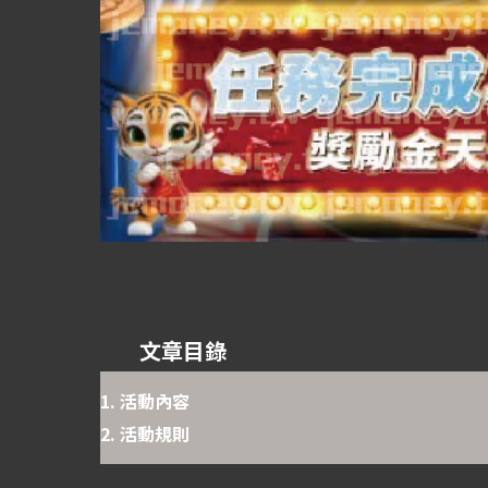
文章目錄
1. 活動內容
2. 活動規則