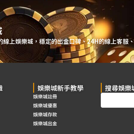
城
的線上娛樂城，穩定的出金口碑、24H的線上客服
識
娛樂城新手教學
搜尋娛樂
娛樂城註冊
娛樂城優惠
娛樂城存款
娛樂城出金