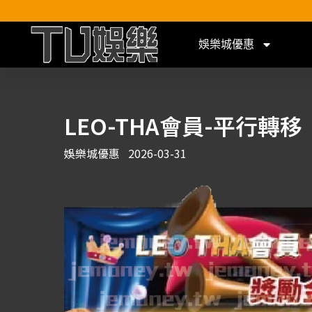
跳
Post
至
navigation
主
娛樂城優惠
要
內
容
LEO-THA會員-平行轉移
娛樂城優惠
2026-03-31