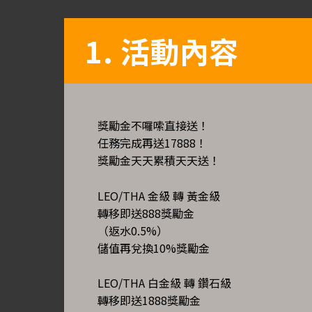
1. 活動內容
獎勵金不囉嗦直接送！
任務完成再送17888！
獎勵金天天累積天天送！
LEO/THA 金級 轉 黃金級
轉移即送888獎勵金
（返水0.5%）
儲值再兌換10%獎勵金
LEO/THA 白金級 轉 鑽石級
轉移即送1888獎勵金