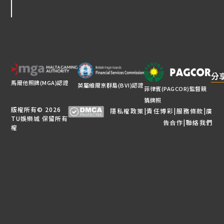
分
馬爾他照牌(MGA)認證
英屬維爾京群島(BVI)認證
菲律賓(PAGCOR)監督競
猜牌照
版權所有© 2026
隱私權政策|責任博彩|服務條款|廣
TU娛樂城 保留所有
告合作|聯絡我們
權