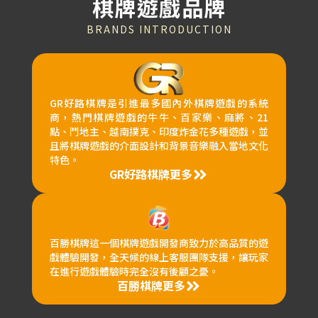
棋牌遊戲品牌
BRANDS INTRODUCTION
GR好路棋牌是引進最多國內外棋牌遊戲的系統
商，熱門棋牌遊戲的牛牛、百家樂、麻將、21
點、鬥地主、越南撲克、印度炸金花多種遊戲，並
且將棋牌遊戲的介面設計和背景音樂融入當地文化
特色。
GR好路棋牌更多
百勝棋牌這一個棋牌遊戲開發商致力於高品質的遊
戲體驗開發，全天候的線上客服團隊支援，讓玩家
在進行遊戲體驗時完全沒有後顧之憂。
百勝棋牌更多