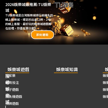
2026娛樂城最推薦:TU娛樂
城
TU娛樂城是台灣娛樂城排行前幾名的
線上娛樂城，穩定的出金口碑、24H
的線上客服、最好玩的娛樂城遊戲都
在這裡，你還在等什麼!!
即刻體驗
娛樂城遊戲
娛樂城知識
娛
搜
百家樂
娛
尋
體育投注
娛
娛
電子遊戲
娛
樂
捕魚機遊戲
娛
城
棋牌遊戲