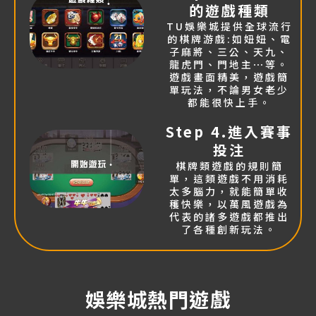
的遊戲種類
TU娛樂城提供全球流行
的棋牌游戲:如妞妞、電
子麻將、三公、天九、
龍虎門、門地主⋯等。
遊戲畫面精美，遊戲簡
單玩法，不論男女老少
都能很快上手。
Step 4.進入賽事
投注
棋牌類遊戲的規則簡
單，這類遊戲不用消耗
太多腦力，就能簡單收
穫快樂，以萬風遊戲為
代表的諸多遊戲都推出
了各種創新玩法。
娛樂城熱門遊戲