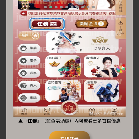
▲「
任務
」（藍色箭頭處）內可查看更多首儲優惠
立即註冊