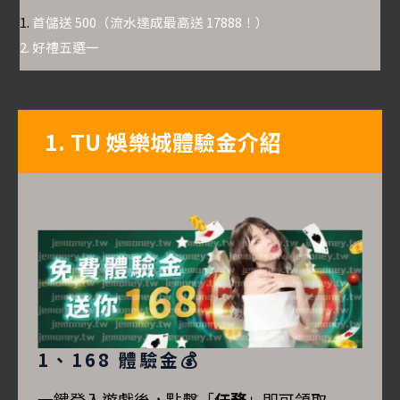
1.
首儲送 500（流水達成最高送 17888！）
2.
好禮五選一
1. TU 娛樂城體驗金介紹
1、168 體驗金💰
一鍵登入遊戲後，點擊「
任務
」即可領取