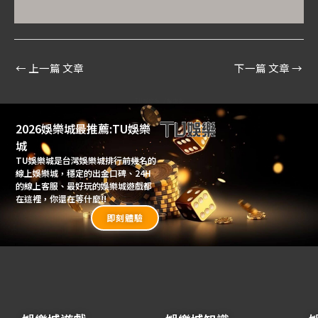
←
上一篇 文章
下一篇 文章
→
TU娛樂城 了解更多
2026娛樂城最推薦:TU娛樂
城
TU娛樂城是台灣娛樂城排行前幾名的
線上娛樂城，穩定的出金口碑、24H
的線上客服、最好玩的娛樂城遊戲都
在這裡，你還在等什麼!!
即刻體驗