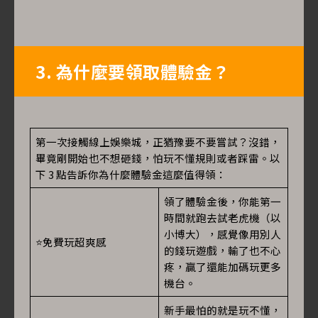
3. 為什麼要領取體驗金？
第一次接觸線上娛樂城，正猶豫要不要嘗試？沒錯，
畢竟剛開始也不想砸錢，怕玩不懂規則或者踩雷。以
下 3 點告訴你為什麼體驗金這麼值得領：
領了體驗金後，你能第一
時間就跑去試老虎機（以
小博大），感覺像用別人
⭐免費玩超爽感
的錢玩遊戲，輸了也不心
疼，贏了還能加碼玩更多
機台。
新手最怕的就是玩不懂，