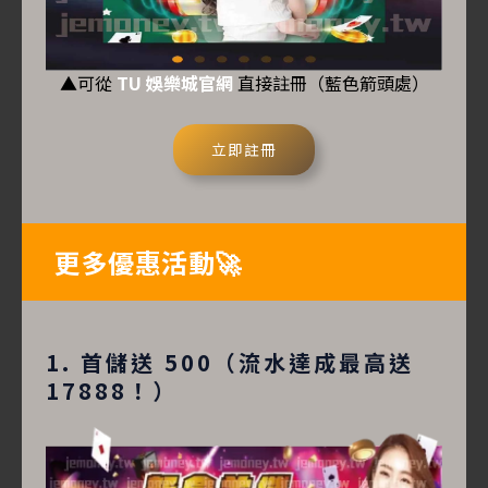
▲可從
TU 娛樂城官網
直接註冊（藍色箭頭處）
立即註冊
更多優惠活動🚀
1. 首儲送 500（流水達成最高送
17888！）