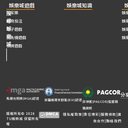
娛樂城遊戲
娛樂城知識
娛
搜
百家樂
娛
尋
體育投注
娛
娛
電子遊戲
娛
樂
捕魚機遊戲
娛
城
棋牌遊戲
分
馬爾他照牌(MGA)認證
英屬維爾京群島(BVI)認證
菲律賓(PAGCOR)監督競
猜牌照
版權所有© 2026
隱私權政策|責任博彩|服務條款|廣
TU娛樂城 保留所有
告合作|聯絡我們
權