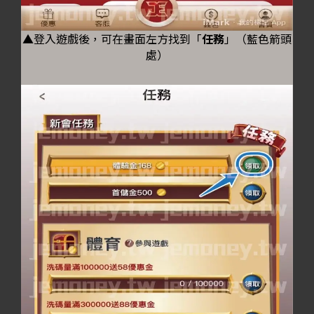
▲登入遊戲後，可在畫面左方找到「
任務
」（藍色箭頭
處）