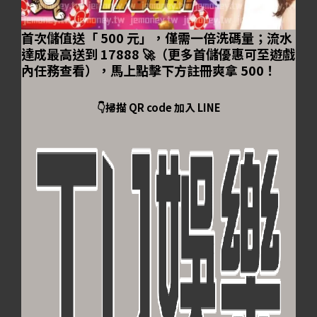
首次儲值送「 500 元」，僅需一倍洗碼量；流水
達成最高送到 17888 🚀（更多首儲優惠可至遊戲
內任務查看），馬上點擊下方註冊爽拿 500！
👇掃描 QR code 加入 LINE