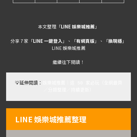
本文整理「
LINE 娛樂城推薦
」
分享 7 家「
LINE 一鍵登入
」、「
有網頁版
」、「
換現穩
」
LINE 娛樂城推薦
繼續往下閱讀！
💡延伸閱讀：
娛樂城推薦｜這 50 家必玩（全網最齊
／分類整理／持續更新）
LINE 娛樂城推薦整理