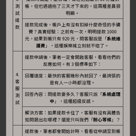
測
帳，但也遇過拖了三天才下來的，這兩種差異很
試
明顯。
提
提款完成後，帳戶上有沒有扣掉什麼奇怪的手續
款
費？真實經驗：之前有一次，明明提款 1000
元，結果到帳只有 920 元，問客服說是「
系統維
護費
」，這種娛樂城立刻就不碰了。
提款申請後，筆者一定會開啟客服，看看他們的
反應如何。有 3 個標準如下：
4.
回覆速度：最快的客服幾秒內就回了，最誇張的
客
是有人一小時都沒理。
服
回答內容：問提款要多久？客服只說「
系統處理
測
中
」，這種超級反感。
試
解決方案：如果提款卡住了，客服有沒有具體告
知問題出在哪裡？還是只叫我們「
耐心等候
」？
提款後，筆者都會開始計時，看看從申請至到帳