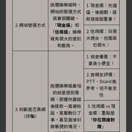
挑選娛樂城時，
1. 現金版：先儲
網站的營運方式
值，後遊戲，提
其實很關鍵，
款速度超重要！
2. 網站營運方式
「
現金版
」和
2. 信用版：玩很
「
信用版
」娛樂
大適合，但風險
城有很大的差別
也很大！
和眉角。
1. 檢查優惠：不
要貪小便宜！
2. 查網友評價：
PTT、Dcard 能
挑選娛樂城最怕
參考，但不能全
的就是遇到黑
信
網，那種你贏錢
後提款一直被拖
3. 信用版 vs 現
3. 判斷是否黑網
延，客服敷衍了
金版：重點是
（詐騙）
事，甚至直接封
「
你在跟誰對
鎖帳號的情況，
賭
」