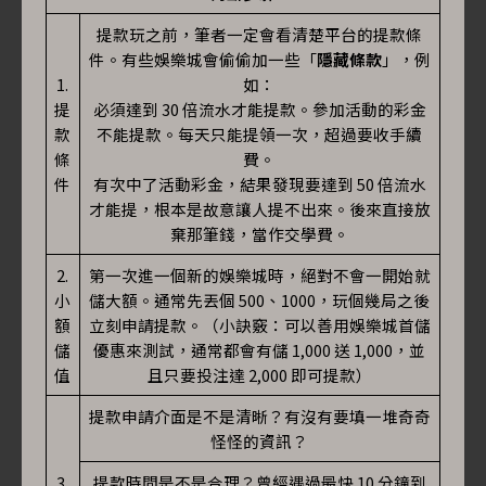
提款玩之前，筆者一定會看清楚平台的提款條
件。有些娛樂城會偷偷加一些「
隱藏條款
」，例
1.
如：
提
必須達到 30 倍流水才能提款。參加活動的彩金
款
不能提款。每天只能提領一次，超過要收手續
條
費。
件
有次中了活動彩金，結果發現要達到 50 倍流水
才能提，根本是故意讓人提不出來。後來直接放
棄那筆錢，當作交學費。
2.
第一次進一個新的娛樂城時，絕對不會一開始就
小
儲大額。通常先丟個 500、1000，玩個幾局之後
額
立刻申請提款。（小訣竅：可以善用娛樂城首儲
儲
優惠來測試，通常都會有儲 1,000 送 1,000，並
值
且只要投注達 2,000 即可提款）
提款申請介面是不是清晰？有沒有要填一堆奇奇
怪怪的資訊？
3.
提款時間是不是合理？曾經遇過最快 10 分鐘到