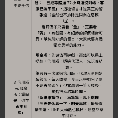
著：「
已經等超過 72 小時還沒到帳，客
不能全信
服已讀不回
」，這種留言才是真正的警
報燈（當然也不排除是同業在惡搞
啦）。
看評價不只要看「
量
」，更要看
「
質
」。有截圖、有細節的評價相對可
靠，單純刷好評的留言？大家就要有點
獨立思考的能力。
現金版：先儲值再遊戲，贏錢可以馬上
提款。信用版：透過代理人，先玩後結
算。
筆者有一次試過信用版，代理人剛開始
超親切，每天問候「今天玩得如何？要
3. 信用版
不要再加碼？」但當贏到一筆大錢後，
vs 現金
開始拖延結算時間。
版：重點
「
系統維護中
」「
再等等，馬上處理
」
是「你在
「
今天先休息一下，明天再試
」最後直
跟誰對
接失聯，LINE 大頭貼也換掉，錢當然拿
賭」
不回來。