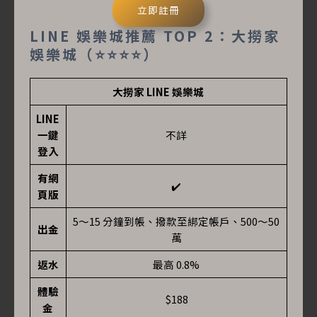
立即註冊
LINE 娛樂城推薦 TOP 2：大撈家
娛樂城（⭐⭐⭐⭐）
大撈家 LINE 娛樂城
LINE
一鍵
不詳
登入
有網
✔️
頁版
5～15 分鐘到帳、撥款至綁定帳戶、500～50
出金
萬
返水
最高 0.8%
體驗
$188
金