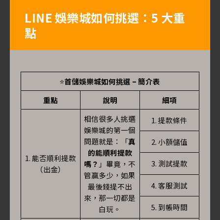
LINE 娛樂城如何挑選：5 大重
點
⭐
首儲娛樂城如何挑選 – 簡介表
重點
說明
細項
相信很多人挑選
1. 提款條件
娛樂城的第一個
問題就是：「
真
2. 小額儲值
的能順利提款
1. 能否順利提款
3. 測試提款
嗎？
」畢竟，不
（出金）
管贏多少，如果
4. 客服測試
最後錢提不出
來，那一切都是
5. 到帳時間
白玩。