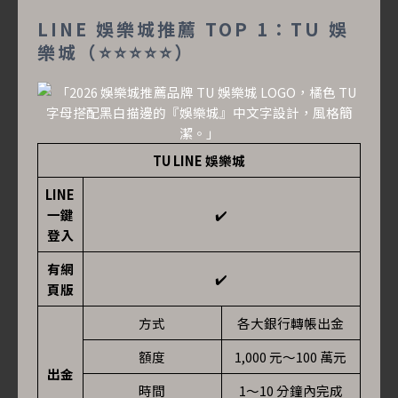
LINE 娛樂城推薦 TOP 1：TU 娛
樂城（⭐⭐⭐⭐⭐）
TU LINE 娛樂城
LINE
一鍵
✔️
登入
有網
✔️
頁版
方式
各大銀行轉帳出金
額度
1,000 元～100 萬元
出金
時間
1～10 分鐘內完成