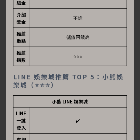
驗金
介紹
不詳
獎金
推薦
儲值回饋高
重點
推薦
⭐⭐⭐
指數
LINE 娛樂城推薦 TOP 5：小熊娛
樂城（⭐⭐⭐）
小熊 LINE 娛樂城
LINE
一鍵
✔️
登入
有網