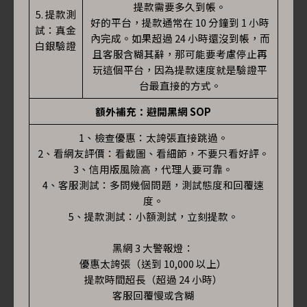
提款需要多久到帳。
5. 提款測
好的平台，提款通常在 10 分鐘到 1 小時
試：真金
內完成。如果超過 24 小時還沒到帳，而
白銀驗證
且客服含糊其辭，那可能要考慮停止再
玩這個平台，因為提款速度就是驗證平
台最直接的方式。
額外補充：避開黑網 SOP
1、檢查優惠：太誇張直接跳過。
2、看網友評價：看截圖、看細節，不要只看好評。
3、信用版風險高，代理人要可靠。
4、客服測試：多問幾個問題，測試態度和回覆速
度。
5、提款測試：小額測試，立刻提款。
黑網 3 大警報燈：
優惠太誇張（送到 10,000 以上）
提款時間超長（超過 24 小時）
客服回覆慢或含糊