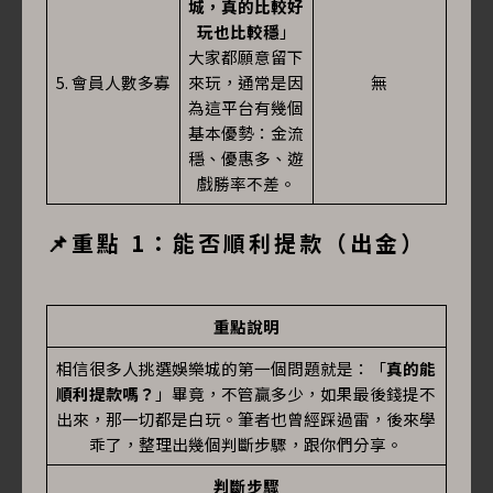
城，真的比較好
玩也比較穩
」
大家都願意留下
5. 會員人數多寡
來玩，通常是因
無
為這平台有幾個
基本優勢：金流
穩、優惠多、遊
戲勝率不差。
📌重點 1：能否順利提款（出金）
重點說明
相信很多人挑選娛樂城的第一個問題就是：「
真的能
順利提款嗎？
」畢竟，不管贏多少，如果最後錢提不
出來，那一切都是白玩。筆者也曾經踩過雷，後來學
乖了，整理出幾個判斷步驟，跟你們分享。
判斷步驟