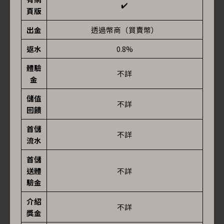
✔️
頁版
出金
透過幣商（買賣幣）
返水
0.8%
體驗
不詳
金
儲值
不詳
回饋
首儲
不詳
流水
首儲
送體
不詳
驗金
介紹
不詳
獎金