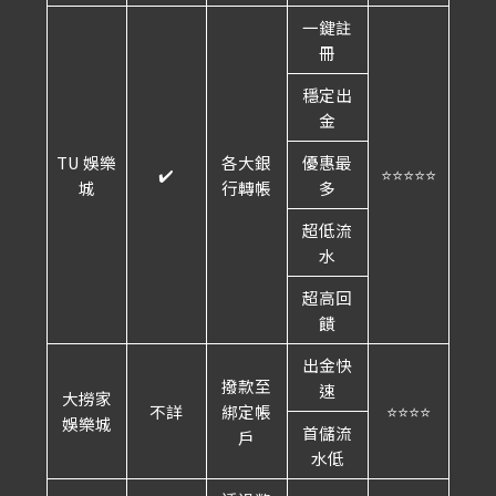
一鍵註
冊
穩定出
金
TU 娛樂
各大銀
優惠最
✔️
⭐⭐⭐⭐⭐
城
行轉帳
多
超低流
水
超高回
饋
出金快
撥款至
速
大撈家
不詳
綁定帳
⭐⭐⭐⭐
娛樂城
首儲流
戶
水低