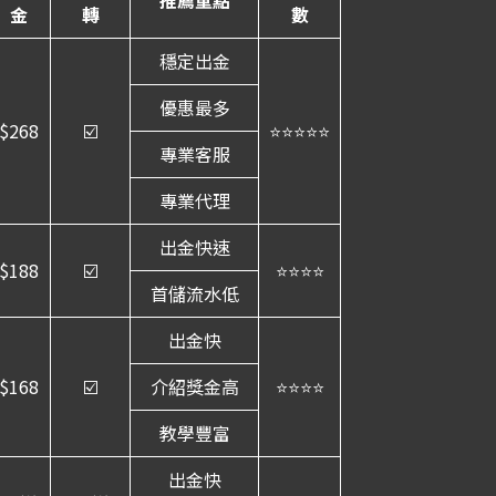
推薦重點
金
轉
數
穩定出金
優惠最多
$
268
☑️
⭐⭐⭐⭐⭐
專業客服
專業代理
出金快速
$188
☑️
⭐⭐⭐⭐
首儲流水低
出金快
$168
☑️
介紹獎金高
⭐⭐⭐⭐
教學豐富
出金快