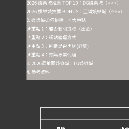
2026 娛樂城推薦 TOP 10：DG娛樂城（⭐⭐⭐）
2026 娛樂城推薦 BONUS：亞博娛樂城（⭐⭐⭐）
2.
娛樂城如何挑選：4 大重點
📌重點 1：能否順利提款（出金）
📌重點 2：網站營運方式
📌重點 3：判斷是否黑網(詐騙)
📌重點 4：有無專業代理
3. 2026最推薦娛樂城 : TU娛樂城
4.
參考資料