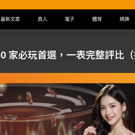
最新文章
真人
電子
體育
棋牌
｜10 家必玩首選，一表完整評比