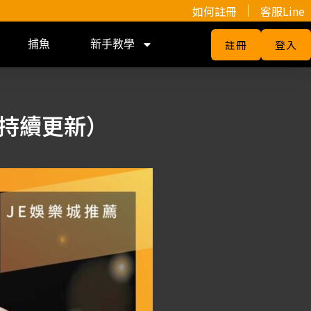
如何註冊
客服Line
註冊
登入
捕魚
新手教學
（持續更新）