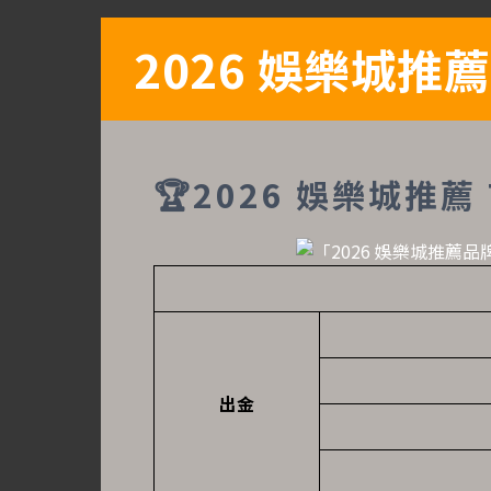
2026 娛樂城推
🏆2026 娛樂城推薦
出金