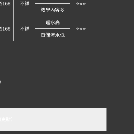
$168
不詳
⭐⭐⭐
教學內容多
返水高
$168
不詳
⭐⭐⭐
首儲流水低
薦
續更新）