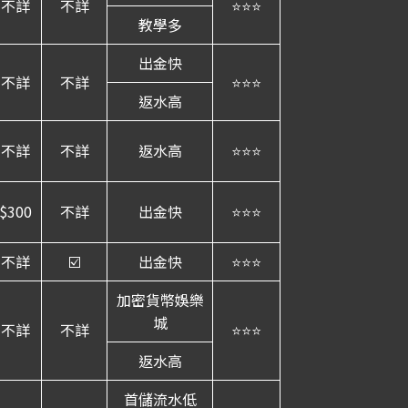
不詳
不詳
⭐⭐⭐
教學多
出金快
不詳
不詳
⭐⭐⭐
返水高
不詳
不詳
返水高
⭐⭐⭐
$300
不詳
出金快
⭐⭐⭐
不詳
☑️
出金快
⭐⭐⭐
加密貨幣娛樂
城
不詳
不詳
⭐⭐⭐
返水高
首儲流水低