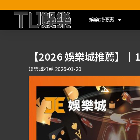
跳
Post
至
navigation
主
娛樂城優惠
要
內
容
【2026 娛樂城推薦】
娛樂城推薦
2026-01-20