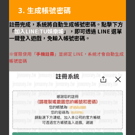
3. 生成帳號密碼
註冊完成，系統將自動生成帳號密碼。點擊下方
「
加入LINE:TU娛樂城
」，即可透過 LINE 選單
一鍵登入遊戲，免輸入帳號密碼。
※
僅限使用「
手機註冊
」並綁定 LINE，系統才會自動生成
帳號密碼