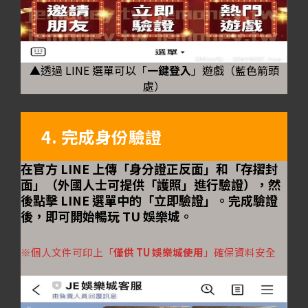
▲透過 LINE 選單可以「
一鍵登入
」遊戲（藍色箭頭
處）
4. 完成身份驗證
在官方 LINE 上傳「
身分證正反面
」和「
存摺封
面
」（外國人士可提供「
護照
」進行驗證），然
後點擊 LINE 選單中的「
立即驗證
」。完成驗證
後，即可開始暢玩 TU 娛樂城。
※
個人文件可印上「
僅供 TU 娛樂城使用
」確保資料安全