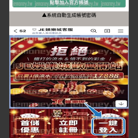
▲系統自動生成帳號密碼